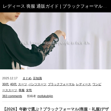
レディース 喪服 通販ガイド | ブラックフォーマル 喪服・礼服 特集
2025.12.17
まとめ
,
豆知識
30代
,
40代
,
スーツ
,
パンツスーツ
,
ブラックフォーマル
,
レディース
,
ワンピ
ーススーツ
,
喪服
,
女性
363 comments
投稿者:
mofukubijin
【2026】年齢で選ぶ？ブラックフォーマル(喪服・礼服)デザ