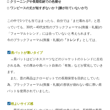
□ クリーニングや長期収納での色褪せ
□ ワンピースの丈が短すぎないか？(膝が出ていないか?)
この中で1つでも当てはまったら、自分では「まだ着れる!!」と思
っていても、30代～40代女性のブラックフォーマル(喪服・礼服)の
「フォーマルトレンド」には合っていないと考えられます。
今のブラックフォーマル(喪服・礼服)の
「トレンド」
としては、
肩パットが薄いタイプ
→肩パットはビジネススーツなどのジャケットのトレンドに左右
される為、その厚みや肩パット自体の「有無」などが変化していき
ます。
また、昔の商品はクローゼットでの長期保管を目的としていた
為、ブラックフォーマル(喪服・礼服)の形状が崩れない様に厚い肩
パットを使用されていました。
程よいサイズ感