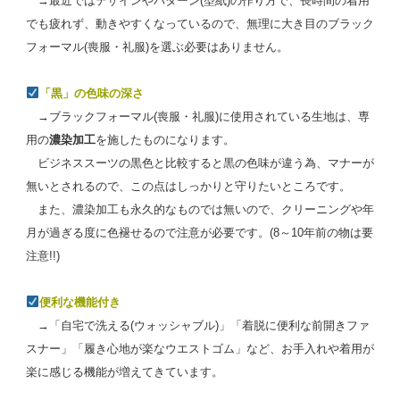
→最近ではデザインやパターン(型紙)の作り方で、長時間の着用
でも疲れず、動きやすくなっているので、無理に大き目のブラック
フォーマル(喪服・礼服)を選ぶ必要はありません。
「黒」の色味の深さ
→ブラックフォーマル(喪服・礼服)に使用されている生地は、専
用の
濃染加工
を施したものになります。
ビジネススーツの黒色と比較すると黒の色味が違う為、マナーが
無いとされるので、この点はしっかりと守りたいところです。
また、濃染加工も永久的なものでは無いので、クリーニングや年
月が過ぎる度に色褪せるので注意が必要です。(8～10年前の物は要
注意!!)
便利な機能付き
→「自宅で洗える(ウォッシャブル)」「着脱に便利な前開きファ
スナー」「履き心地が楽なウエストゴム」など、お手入れや着用が
楽に感じる機能が増えてきています。