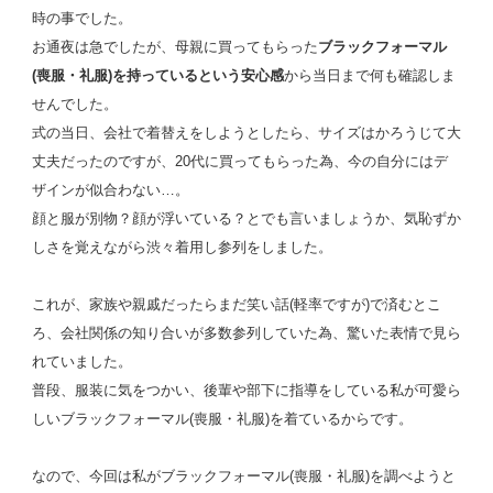
時の事でした。
お通夜は急でしたが、母親に買ってもらった
ブラックフォーマル
(喪服・礼服)を持っているという安心感
から当日まで何も確認しま
せんでした。
式の当日、会社で着替えをしようとしたら、サイズはかろうじて大
丈夫だったのですが、20代に買ってもらった為、今の自分にはデ
ザインが似合わない…。
顔と服が別物？顔が浮いている？とでも言いましょうか、気恥ずか
しさを覚えながら渋々着用し参列をしました。
これが、家族や親戚だったらまだ笑い話(軽率ですが)で済むとこ
ろ、会社関係の知り合いが多数参列していた為、驚いた表情で見ら
れていました。
普段、服装に気をつかい、後輩や部下に指導をしている私が可愛ら
しいブラックフォーマル(喪服・礼服)を着ているからです。
なので、今回は私がブラックフォーマル(喪服・礼服)を調べようと