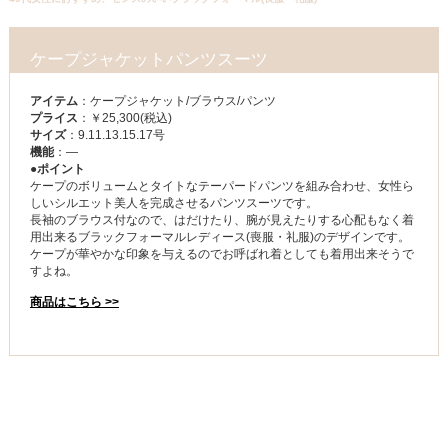
ケープジャケットパンツスーツ
アイテム
：ケープジャケット/ブラウス/パンツ
プライス
：￥25,300(税込)
サイズ
：9.11.13.15.17号
機能
：—
●ポイント
ケープのボリュームとタイトなテーパードパンツを組み合わせ、女性ら
しいシルエット美人を完成させるパンツスーツです。
長袖のブラウス付なので、はだけたり、腕が見えたりする心配もなく着
用出来るブラックフォーマルレディース(喪服・礼服)のデザインです。
ケープが華やかな印象を与えるのでお呼ばれ着としても着用出来そうで
すよね。
商品はこちら >>