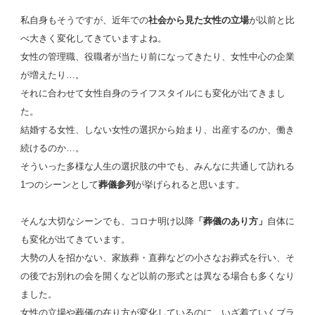
私自身もそうですが、近年での
社会から見た女性の立場
が以前と比
べ大きく変化してきていますよね。
女性の管理職、役職者が当たり前になってきたり、女性中心の企業
が増えたり…。
それに合わせて女性自身のライフスタイルにも変化が出てきまし
た。
結婚する女性、しない女性の選択から始まり、出産するのか、働き
続けるのか…。
そういった多様な人生の選択肢の中でも、みんなに共通して訪れる
1つのシーンとして
葬儀参列
が挙げられると思います。
そんな大切なシーンでも、コロナ明け以降
「葬儀のあり方」
自体に
も変化が出てきています。
大勢の人を招かない、家族葬・直葬などの小さなお葬式を行い、そ
の後でお別れの会を開くなど以前の形式とは異なる場合も多くなり
ました。
女性の立場や葬儀の在り方が変化しているのに、いざ着ていくブラ