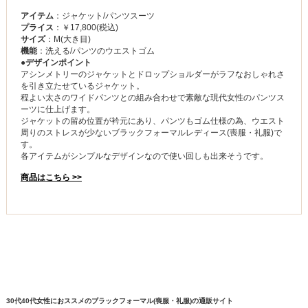
アイテム
：ジャケット/パンツスーツ
プライス
：￥17,800(税込)
サイズ
：M(大き目)
機能
：洗える/パンツのウエストゴム
●デザインポイント
アシンメトリーのジャケットとドロップショルダーがラフなおしゃれさ
を引き立たせているジャケット。
程よい太さのワイドパンツとの組み合わせで素敵な現代女性のパンツス
ーツに仕上げます。
ジャケットの留め位置が衿元にあり、パンツもゴム仕様の為、ウエスト
周りのストレスが少ないブラックフォーマルレディース(喪服・礼服)で
す。
各アイテムがシンプルなデザインなので使い回しも出来そうです。
商品はこちら >>
30代40代女性におススメのブラックフォーマル(喪服・礼服)の通販サイト