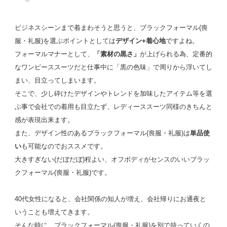
ビジネスシーンまで着まわそうと思うと、ブラックフォーマル(喪
服・礼服)を選ぶポイントとしては
デザイン+着心地
ですよね。
フォーマルマナーとして、
「素材の黒さ」
が上げられる為、定番的
なワンピーススーツだと仕事中に「黒の色味」で周りから浮いてし
まい、目立ってしまいます。
そこで、少し砕けたデザインやトレンドを加味したアイテム等を選
ぶ事で会社での着用も目立たず、レディーススーツ同様のきちんと
感が表現出来ます。
また、デザイン性のあるブラックフォーマル(喪服・礼服)は
単品使
い
も可能なのでおススメです。
大きすぎない(だぼだぼ)程よい、オフボディがセンスのいいブラッ
クフォーマル(喪服・礼服)です。
40代女性になると、会社関係の知人が増え、会社帰りにお通夜と
いうことも増えてきます。
そんな時に、ブラックフォーマル(喪服・礼服)を別で持っていくの