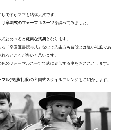
忙しですがママも結構大変です。
回は
卒園式のフォーマルスーツ
を調べてみました。
学式と比べると
厳粛な式典
となります。
ある「卒園証書授与式」なので先生方も普段とは違い礼服であ
されるところが多いと思います。
な色のフォーマルスーツで式に参加する事をおススメします。
マル(喪服/礼服)
の卒園式スタイルアレンジをご紹介します。