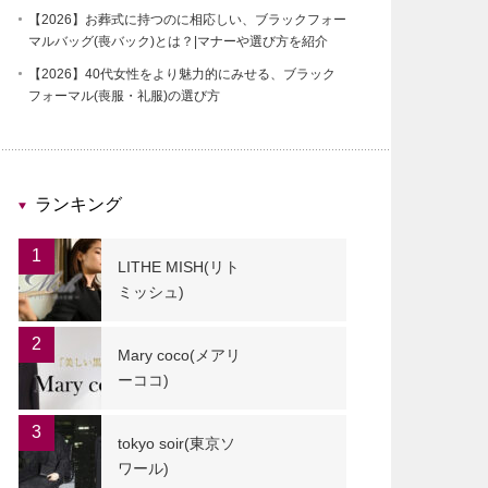
【2026】お葬式に持つのに相応しい、ブラックフォー
マルバッグ(喪バック)とは？|マナーや選び方を紹介
【2026】40代女性をより魅力的にみせる、ブラック
フォーマル(喪服・礼服)の選び方
ランキング
1
LITHE MISH(リト
ミッシュ)
2
Mary coco(メアリ
ーココ)
3
tokyo soir(東京ソ
ワール)