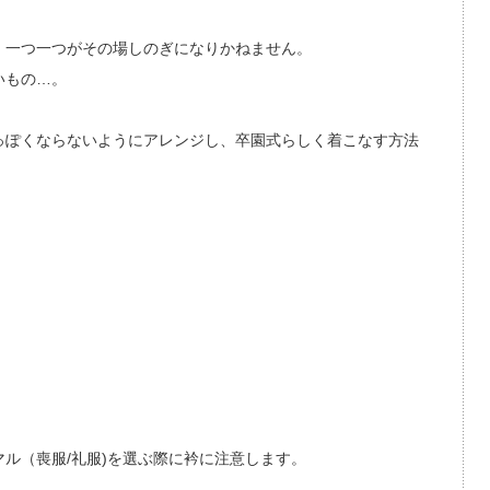
、一つ一つがその場しのぎになりかねません。
いもの…。
っぽくならないようにアレンジし、卒園式らしく着こなす方法
ル（喪服/礼服)を選ぶ際に衿に注意します。