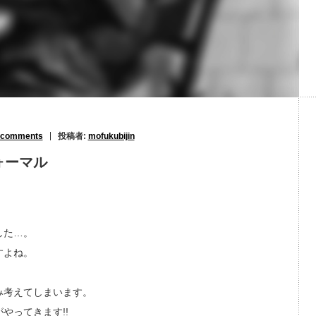
 comments
投稿者:
mofukubijin
ォーマル
した…。
すよね。
み考えてしまいます。
やってきます!!