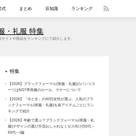
業式
まとめ
豆知識
ランキング
服・礼服 特集
て通販サイトや商品をランキングにて紹介します。
特集
【2026】ブラックフォーマル(喪服・礼服)のパンツス
ーツはNG?準喪服のルール、マナーについて
【2026】「今どき」の40代女性が選ぶ、人気のブラ
ックフォーマル(喪服・礼服)を各アイテムごとにラン
キングで紹介
【2026】年齢で選ぶ？ブラックフォーマル(喪服・礼
服)デザインの選び方③おしゃれなミセス向け(50代・
60代～)編