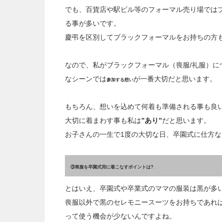
でも、百貨店や駅ビル等のフォーマル売り場ではブ
る事が多いです。
慶弔を区別してブラックフォーマルをお持ちの方
なので、私がブラックフォーマル（喪服/礼服）に
なシーンでは
が一番大切だと思います。
参加する想い
もちろん、想いを込めて何着も準備される事も良
大切に着まわす事も私は
”あり”
だと思います。
お子さんの一生で1度の大切な日、卒園式に仕方
③喪服を卒園式用に着こなすポイントは?
とはいえ、卒園式や卒業式のママの服装は黒が多
喪服以外で黒のセレモニースーツをお持ちであれ
って使う機会が少ないんですよね。