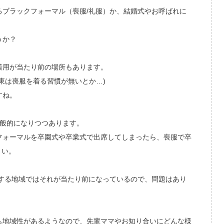
ブラックフォーマル（喪服/礼服）か、結婚式やお呼ばれに
うか？
着用が当たり前の場所もあります。
東は喪服を着る習慣が無いとか…)
すね。
一般的になりつつあります。
フォーマルを卒園式や卒業式で出席してしまったら、喪服で卒
さい。
する地域ではそれが当たり前になっているので、問題はあり
も地域性があるようなので、先輩ママやお知り合いにどんな様