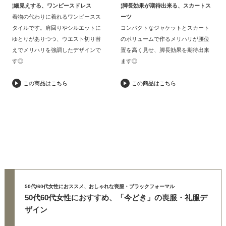
¦細見えする、ワンピースドレス
¦脚長効果が期待出来る、スカートス
着物の代わりに着れるワンピースス
ーツ
タイルです。肩回りやシルエットに
コンパクトなジャケットとスカート
ゆとりがありつつ、ウエスト切り替
のボリュームで作るメリハリが腰位
えでメリハリを強調したデザインで
置を高く見せ、脚長効果を期待出来
す◎
ます◎
この商品はこちら
この商品はこちら
50代/60代女性におススメ、おしゃれな喪服・ブラックフォーマル
50代60代女性におすすめ、「今どき」の喪服・礼服デ
ザイン