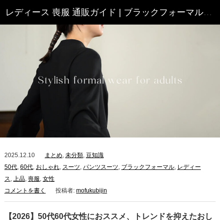
レディース 喪服 通販ガイド | ブラックフォーマル 喪服・礼服 特集
2025.12.10
まとめ
,
未分類
,
豆知識
50代
,
60代
,
おしゃれ
,
スーツ
,
パンツスーツ
,
ブラックフォーマル
,
レディー
ス
,
上品
,
喪服
,
女性
コメントを書く
投稿者:
mofukubijin
【2026】50代60代女性におススメ、トレンドを抑えたおし