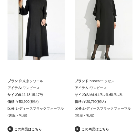
ブランド:
東京ソワール
ブランド:
nissen/ニッセン
アイテム:
ワンピース
アイテム:
ワンピース
サイズ:
9.11.13.15.17号
サイズ:
S/M/L/LL/3L/4L/5L/6L/8L
価格:
￥53,900(税込)
価格:
￥20,790(税込)
区分:
レディースブラックフォーマル
区分:
レディースブラックフォーマル
(喪服・礼服)
(喪服・礼服)
この商品はこちら
この商品はこちら