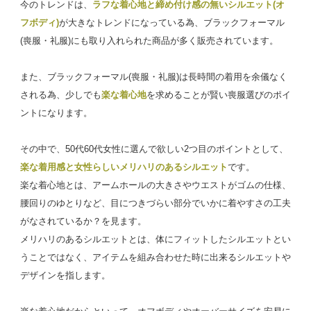
今のトレンドは、
ラフな着心地と締め付け感の無いシルエット(オ
フボディ)
が大きなトレンドになっている為、ブラックフォーマル
(喪服・礼服)にも取り入れられた商品が多く販売されています。
また、ブラックフォーマル(喪服・礼服)は長時間の着用を余儀なく
される為、少しでも
楽な着心地
を求めることが賢い喪服選びのポイ
ントになります。
その中で、50代60代女性に選んで欲しい2つ目のポイントとして、
楽な着用感と女性らしいメリハリのあるシルエット
です。
楽な着心地とは、アームホールの大きさやウエストがゴムの仕様、
腰回りのゆとりなど、目につきづらい部分でいかに着やすさの工夫
がなされているか？を見ます。
メリハリのあるシルエットとは、体にフィットしたシルエットとい
うことではなく、アイテムを組み合わせた時に出来るシルエットや
デザインを指します。