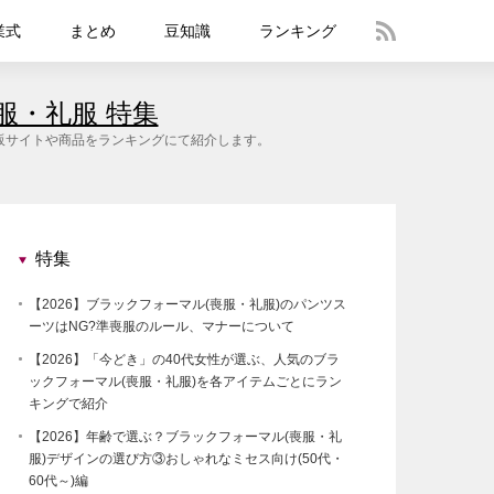
業式
まとめ
豆知識
ランキング
服・礼服 特集
て通販サイトや商品をランキングにて紹介します。
特集
【2026】ブラックフォーマル(喪服・礼服)のパンツス
ーツはNG?準喪服のルール、マナーについて
【2026】「今どき」の40代女性が選ぶ、人気のブラ
ックフォーマル(喪服・礼服)を各アイテムごとにラン
キングで紹介
【2026】年齢で選ぶ？ブラックフォーマル(喪服・礼
服)デザインの選び方③おしゃれなミセス向け(50代・
60代～)編