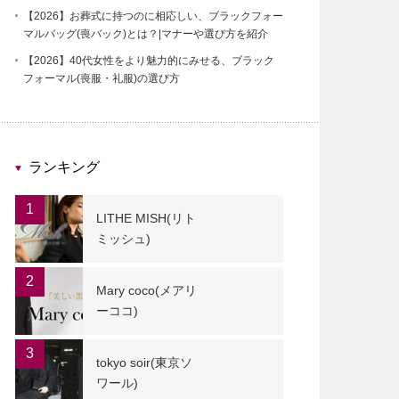
【2026】お葬式に持つのに相応しい、ブラックフォー
マルバッグ(喪バック)とは？|マナーや選び方を紹介
【2026】40代女性をより魅力的にみせる、ブラック
フォーマル(喪服・礼服)の選び方
ランキング
1
LITHE MISH(リト
ミッシュ)
2
Mary coco(メアリ
ーココ)
3
tokyo soir(東京ソ
ワール)